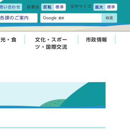
文字サイズ
問い合わせ
背景色
反転
標準
拡大
標準
検索
各課のご案内
観光・食
文化・スポー
市政情報
ツ・国際交流