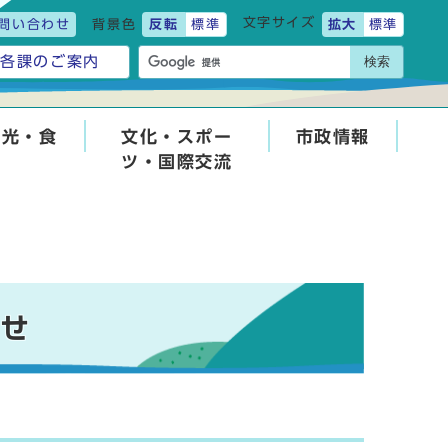
文字サイズ
問い合わせ
背景色
反転
標準
拡大
標準
検索
各課のご案内
観光・食
文化・スポー
市政情報
ツ・国際交流
わせ