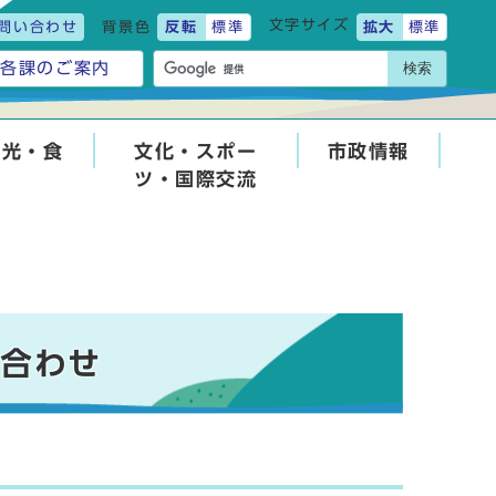
文字サイズ
問い合わせ
背景色
反転
標準
拡大
標準
検索
各課のご案内
観光・食
文化・スポー
市政情報
ツ・国際交流
い合わせ