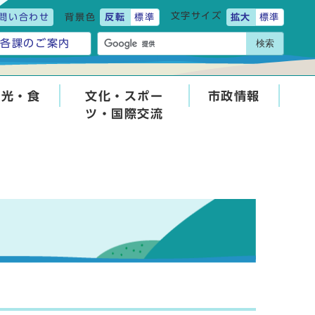
文字サイズ
問い合わせ
背景色
反転
標準
拡大
標準
検索
各課のご案内
観光・食
文化・スポー
市政情報
ツ・国際交流