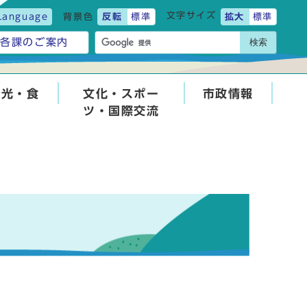
文字サイズ
Language
背景色
反転
標準
拡大
標準
検索
各課のご案内
観光・食
文化・スポー
市政情報
ツ・国際交流