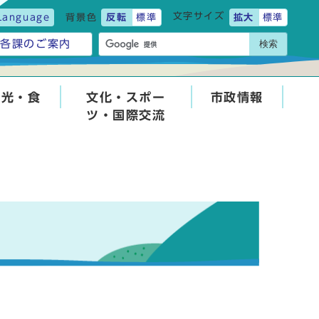
文字サイズ
Language
背景色
反転
標準
拡大
標準
検索
各課のご案内
観光・食
文化・スポー
市政情報
ツ・国際交流