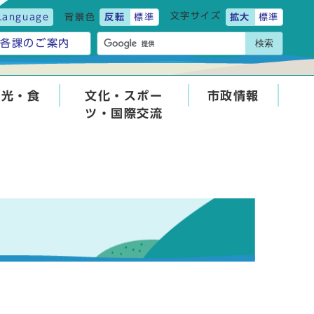
文字サイズ
Language
背景色
反転
標準
拡大
標準
検索
各課のご案内
観光・食
文化・スポー
市政情報
ツ・国際交流