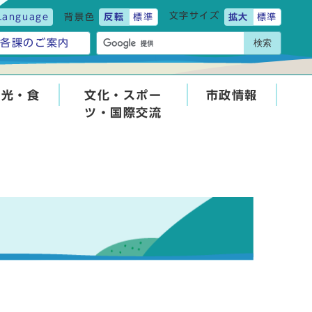
文字サイズ
Language
背景色
反転
標準
拡大
標準
検索
各課のご案内
観光・食
文化・スポー
市政情報
ツ・国際交流