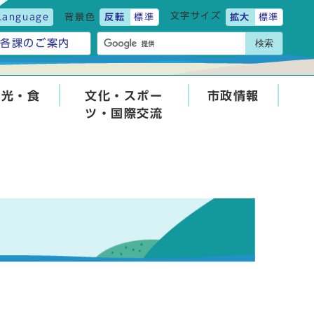
文字サイズ
Language
背景色
反転
標準
拡大
標準
検索
各課のご案内
観光・食
文化・スポー
市政情報
ツ・国際交流