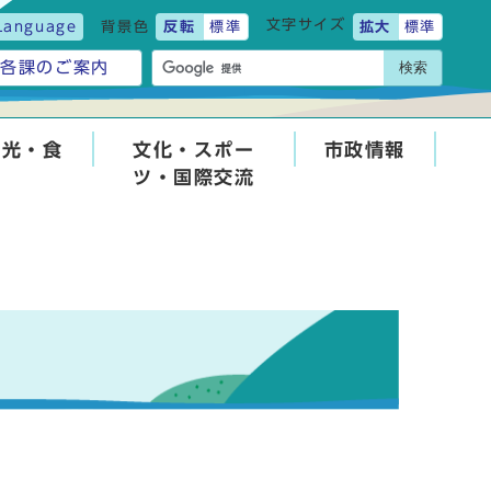
文字サイズ
Language
背景色
反転
標準
拡大
標準
検索
各課のご案内
観光・食
文化・スポー
市政情報
ツ・国際交流