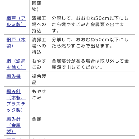
困難
物)
網戸（ア
清掃工
分解して、おおむね50cm以下にし
ルミ製）
場への
たら燃やすごみと金属類で出せま
持込
す。
網戸（木
清掃工
分解して、おおむね50cm以下にし
製）
場への
たら燃やすごみで出せます。
持込
網（漁網
もやす
金属部分がある場合は取り外して金
を除く）
ごみ
属類で出してください。
編み機
複合製
品
編み針
もやす
（木製、
ごみ
プラスチ
ック製）
編み針
金属
（金属
製）