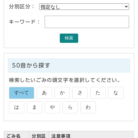
分別区分：
キーワード：
検索
50音から探す
検索したいごみの頭文字を選択してください。
すべて
あ
か
さ
た
な
は
ま
や
ら
わ
ごみ名
ごみ一覧
分別区
注意事項