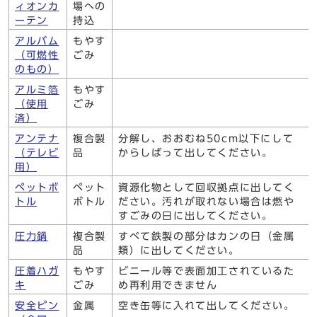
ィオンカ
場への
ーテン
持込
アルバム
もやす
（可燃性
ごみ
のもの）
アルミ箔
もやす
（使用
ごみ
済）
アンテナ
複合製
分解し、おおむね50cm以下にして
（テレビ
品
からしばって出してください。
用）
ペットボ
ペット
資源化物として回収拠点に出してく
トル
ボトル
ださい。汚れが取れない場合は燃や
すごみの日に出してください。
圧力鍋
複合製
すべて鉄製の部分はカンの日（金属
品
類）に出してください。
圧着ハガ
もやす
ビニール等で表面加工されているた
キ
ごみ
め再利用できません
安全ピン
金属
空き缶等に入れて出してください。