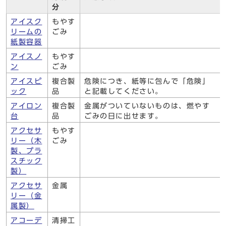
分
アイスク
もやす
リームの
ごみ
紙製容器
アイスノ
もやす
ン
ごみ
アイスピ
複合製
危険につき、紙等に包んで「危険」
ック
品
と記載してください。
アイロン
複合製
金属がついていないものは、燃やす
台
品
ごみの日に出せます。
アクセサ
もやす
リー（木
ごみ
製、プラ
スチック
製）
アクセサ
金属
リー（金
属製）
アコーデ
清掃工