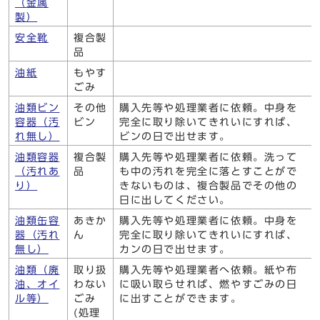
（金属
製）
安全靴
複合製
品
油紙
もやす
ごみ
油類ビン
その他
購入先等や処理業者に依頼。中身を
容器（汚
ビン
完全に取り除いてきれいにすれば、
れ無し）
ビンの日で出せます。
油類容器
複合製
購入先等や処理業者に依頼。洗って
（汚れあ
品
も中の汚れを完全に落とすことがで
り）
きないものは、複合製品でその他の
日に出してください。
油類缶容
あきか
購入先等や処理業者に依頼。中身を
器（汚れ
ん
完全に取り除いてきれいにすれば、
無し）
カンの日で出せます。
油類（廃
取り扱
購入先等や処理業者へ依頼。紙や布
油、オイ
わない
に吸い取らせれば、燃やすごみの日
ル等）
ごみ
に出すことができます。
(処理