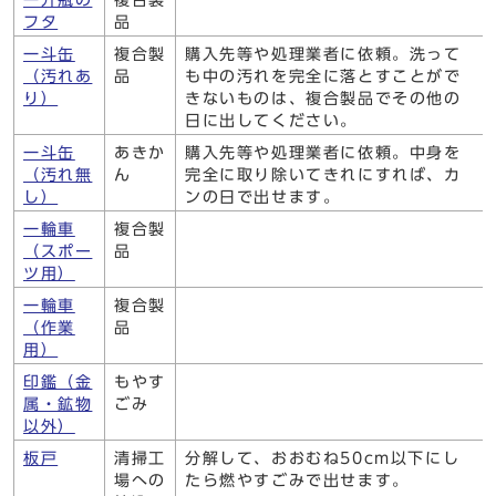
一升瓶の
複合製
フタ
品
一斗缶
複合製
購入先等や処理業者に依頼。洗って
（汚れあ
品
も中の汚れを完全に落とすことがで
り）
きないものは、複合製品でその他の
日に出してください。
一斗缶
あきか
購入先等や処理業者に依頼。中身を
（汚れ無
ん
完全に取り除いてきれにすれば、カ
し）
ンの日で出せます。
一輪車
複合製
（スポー
品
ツ用）
一輪車
複合製
（作業
品
用）
印鑑（金
もやす
属・鉱物
ごみ
以外）
板戸
清掃工
分解して、おおむね50cm以下にし
場への
たら燃やすごみで出せます。