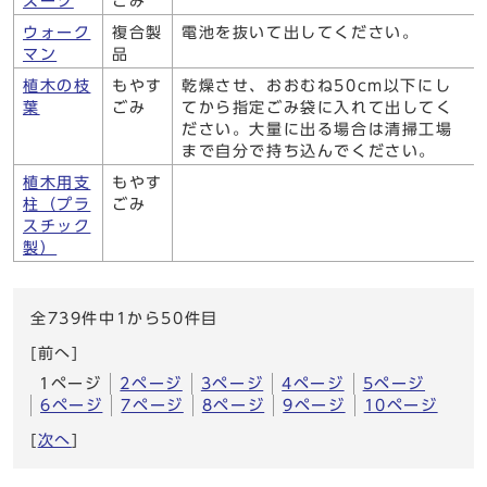
スーツ
ごみ
ウォーク
複合製
電池を抜いて出してください。
マン
品
植木の枝
もやす
乾燥させ、おおむね50cm以下にし
葉
ごみ
てから指定ごみ袋に入れて出してく
ださい。大量に出る場合は清掃工場
まで自分で持ち込んでください。
植木用支
もやす
柱（プラ
ごみ
スチック
製）
全739件中1から50件目
[前へ]
1ページ
2ページ
3ページ
4ページ
5ページ
6ページ
7ページ
8ページ
9ページ
10ページ
[
次へ
]