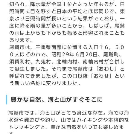
知られ、降水量が全国１位となった年もるが、日
照時間に目を移すと日本の平均とほぼ同じで、東
京より日照時間が長いという結果がでており、一
度に降る雨の量が多いことから、しばしば、尾鷲
の雨は上からも下からも振ると形容されることも
あります。
尾鷲市は、三重県南部に位置する人口１６，５０
０人ほどの市で、昭和29年６月20日、尾鷲町、
須賀利村、九鬼村、北輪内村、南輪内村が合併し
て誕生しました。それまで尾鷲市は「おわし」と
呼ばれてきましたが、この日以降「おわせ」とい
う新しい名称に変わりました。
豊かな自然、海と山がすぐそこに
尾鷲市では、海と山がとても身近な存在。海では海
水浴や磯遊びや釣り、山ではハイキングや本格的な
トレッキングと、豊かな自然をいつでも楽しめま