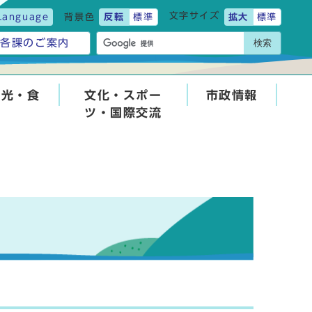
文字サイズ
Language
背景色
反転
標準
拡大
標準
検索
各課のご案内
観光・食
文化・スポー
市政情報
ツ・国際交流