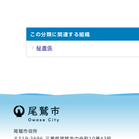
この分類に関連する組織
秘書係
尾鷲市役所
〒519-3696 三重県尾鷲市中央町10番43号