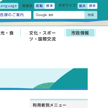
文字サイズ
Language
背景色
反転
標準
拡大
標準
検索
各課のご案内
観光・食
文化・スポー
市政情報
ツ・国際交流
利用者別メニュー