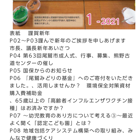
表紙 謹賀新年
P02～P03謹んで新年のご挨拶を申しあげます
市長、議長新年あいさつ
P04 第63回尾鷲市成人式、行事、募集、熊野古
道センターの催し
P05 国保からのお知らせ
P06 『尾鷲みどりの基金』へのご寄付をいただき
ました。、活用しませんか？ 環境保全対策資材
購入費補助金
、65歳以上の「高齢者インフルエンザワクチン接
種」はお済みですか？
P07 ～幼児教育のあり方について考える③～最近
よく聞く「認定こども園」とは？
P08 地域包括ケアシステム構築への取り組み、み
んなで健康づくり