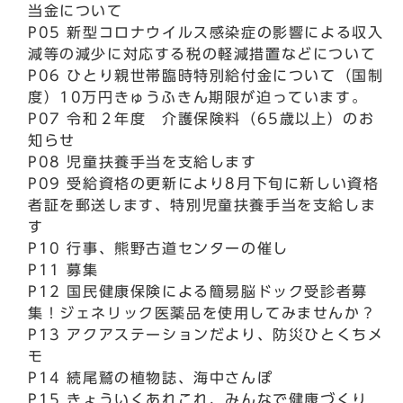
当金について
P05 新型コロナウイルス感染症の影響による収入
減等の減少に対応する税の軽減措置などについて
P06 ひとり親世帯臨時特別給付金について（国制
度）10万円きゅうふきん期限が迫っています。
P07 令和２年度 介護保険料（65歳以上）のお
知らせ
P08 児童扶養手当を支給します
P09 受給資格の更新により8月下旬に新しい資格
者証を郵送します、特別児童扶養手当を支給しま
す
P10 行事、熊野古道センターの催し
P11 募集
P12 国民健康保険による簡易脳ドック受診者募
集！ジェネリック医薬品を使用してみませんか？
P13 アクアステーションだより、防災ひとくちメ
モ
P14 続尾鷲の植物誌、海中さんぽ
P15 きょういくあれこれ、みんなで健康づくり