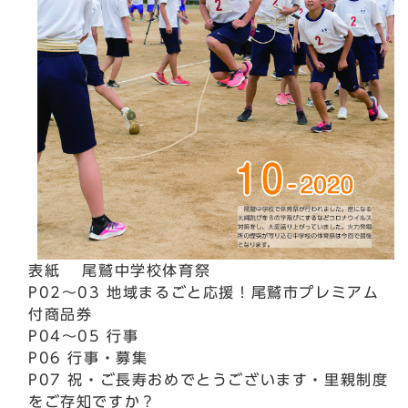
表紙 尾鷲中学校体育祭
P02～03 地域まるごと応援！尾鷲市プレミアム
付商品券
P04～05 行事
P06 行事・募集
P07 祝・ご長寿おめでとうございます・里親制度
をご存知ですか？