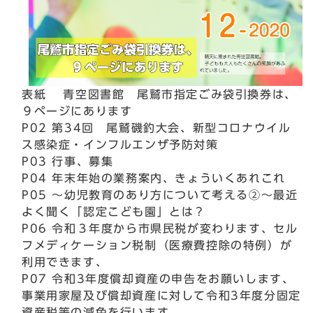
表紙 青空図書館 尾鷲市指定ごみ袋引換券は、
９ページにあります
P02 第34回 尾鷲磯釣大会、新型コロナウイル
ス感染症・インフルエンザ予防対策
P03 行事、募集
P04 年末年始の業務案内、きょういくあれこれ
P05 ～幼児教育のあり方について考える②～最近
よく聞く「認定こども園」とは？
P06 令和３年度から市県民税が変わります、セル
フメディケーション税制（医療費控除の特例）が
利用できます、
P07 令和3年度償却資産の申告をお願いします、
事業用家屋及び償却資産に対して令和3年度分固定
資産税等の減免を行います、