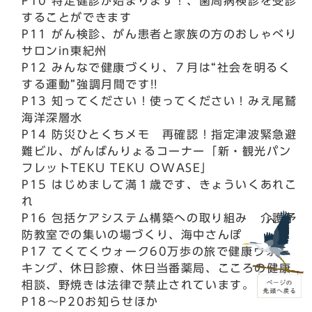
P10 特定健診が始まります！、歯周病検診を受診
することができます
P11 がん検診、がん患者と家族の方のおしゃべり
サロンin東紀州
P12 みんなで健康づくり、７月は“社会を明るく
する運動”強調月間です!!
P13 知ってください！使ってください！みえ尾鷲
海洋深層水
P14 防災ひとくちメモ 再確認！指定津波緊急避
難ビル、がんばんりょるコーナー「新・観光パン
フレットTEKU TEKU OWASE」
P15 はじめまして満１歳です、きょういくあれこ
れ
P16 包括ケアシステム構築への取り組み 介護予
防教室での集いの場づくり、海中さんぽ
P17 てくてくウォーク60万歩の旅で健康ウォー
キング、休日診療、休日当番薬局、こころの健康
相談、野焼きは法律で禁止されています。
P18～P20お知らせほか