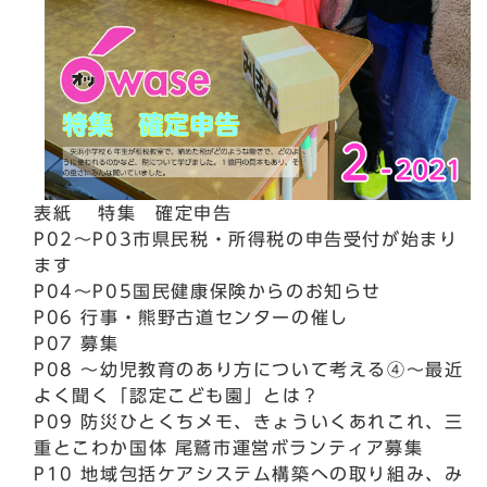
表紙 特集 確定申告
P02～P03市県民税・所得税の申告受付が始まり
ます
P04～P05国民健康保険からのお知らせ
P06 行事・熊野古道センターの催し
P07 募集
P08 ～幼児教育のあり方について考える④～最近
よく聞く「認定こども園」とは？
P09 防災ひとくちメモ、きょういくあれこれ、三
重とこわか国体 尾鷲市運営ボランティア募集
P10 地域包括ケアシステム構築への取り組み、み