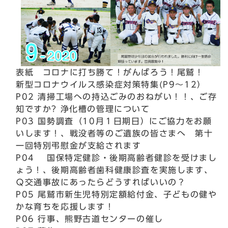
表紙 コロナに打ち勝て！がんばろう！尾鷲！
新型コロナウイルス感染症対策特集(P9～12）
P02 清掃工場への持込ごみのおねがい！！、ご存
知ですか? 浄化槽の管理について
P03 国勢調査（10月１日期日）にご協力をお願
いします！、戦没者等のご遺族の皆さまへ 第十
一回特別弔慰金が支給されます
P04 国保特定健診・後期高齢者健診を受けまし
ょう！、後期高齢者歯科健康診査を実施します、
Ｑ交通事故にあったらどうすればいいの？
P05 尾鷲市新生児特別定額給付金、子どもの健や
かな育ちを応援します！
P06 行事、熊野古道センターの催し