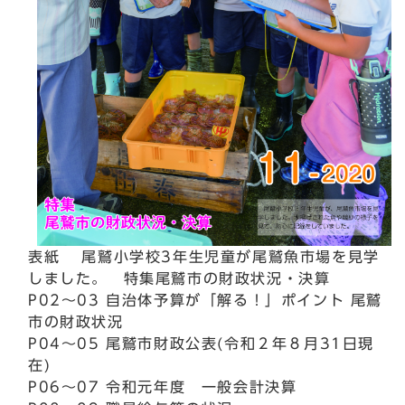
表紙 尾鷲小学校3年生児童が尾鷲魚市場を見学
しました。 特集尾鷲市の財政状況・決算
P02～03 自治体予算が「解る！」ポイント 尾鷲
市の財政状況
P04～05 尾鷲市財政公表(令和２年８月31日現
在)
P06～07 令和元年度 一般会計決算