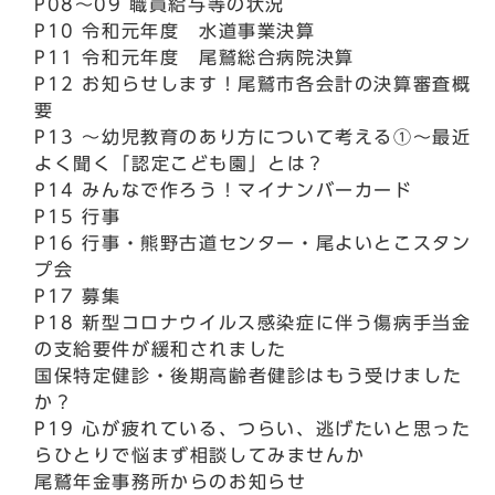
P08～09 職員給与等の状況
P10 令和元年度 水道事業決算
P11 令和元年度 尾鷲総合病院決算
P12 お知らせします！尾鷲市各会計の決算審査概
要
P13 ～幼児教育のあり方について考える①～最近
よく聞く「認定こども園」とは？
P14 みんなで作ろう！マイナンバーカード
P15 行事
P16 行事・熊野古道センター・尾よいとこスタン
プ会
P17 募集
P18 新型コロナウイルス感染症に伴う傷病手当金
の支給要件が緩和されました
国保特定健診・後期高齢者健診はもう受けました
か？
P19 心が疲れている、つらい、逃げたいと思った
らひとりで悩まず相談してみませんか
尾鷲年金事務所からのお知らせ