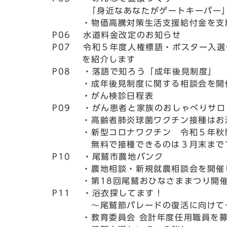
「身近なあなたがゲートキーパー
・物価高騰対策生活支援給付金を支
P06 水道料金改定のお知らせ
P07 令和５年度人権標語・ポスター入選
を紹介します
P08 ・落語で知ろう「成年後見制度」
・成年後見制度に関する相談会を開
・がん検診日程表
P09 ・がん患者と家族のおしゃべりサロ
・高齢者肺炎球菌ワクチン接種はお
・新型コロナワクチン 令和５年秋
無料で接種できるのは３月末まで
P10 ・尾鷲市農地バンク
・農地相談・新規就農相談会を開催
・第18回尾鷲おひなさままつり開催
P11 ・浴衣探してます！
～尾鷲節パレードの復活に向けて
・教育委員会 会計年度任用職員を募