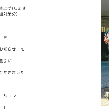
値上げ)します
加対策分）
」を
お知らせ」を
割引に！
ただきました
ーション
！」