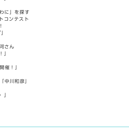
わに」を探す
トコンテスト
！
ダ」
河さん
！」
開催！」
9「中川和彦」
〉」