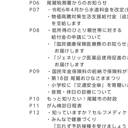
P06 尾鷲税務署からのお知らせ
P07 ・令和6年4月から水道料金を改定(
・物価高騰対策生活支援給付金（追
を支給します
P08 ・低所得のひとり親世帯に対する
給付金の申請について
・「国民健康保険医療費のお知らせ
お届けします
・「ジェネリック医薬品使用促進の
お届けします
P09 ・国民年金保険料の前納で保険料が
・第18回 尾鷲おひなさままつり
・小学校に「交通安全傘」を寄贈い
・夜間・休日の診療について
P10 もっと知りたい！尾鷲市の財政
P11 がん検診日程表
P12 ・知っていますか？セルフメディケ
・みんなで健康づくり
「忘れず予防接種を受けましょう