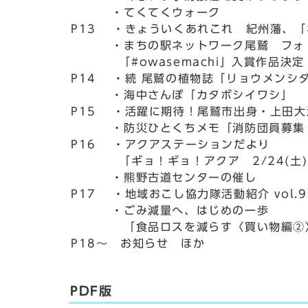
・てくてくウォーク
P13 ・きょういくあれこれ 紀州藩、「
・まちの駅ネットワーク尾鷲 フォ
「#owasemachi」入賞作品決定
P14 ・続 尾鷲の植物誌「リョウメンシ
・海中さんぽ「カタボシイワシ」
P15 ・活躍に期待！尾鷲市出身・上田大
・防災ひとくちメモ「消防団員募集
P16 ・アクアステーションだより
「ギョ！ギョ！アクア 2/24(土)
・熊野古道センターの催し
P17 ・地域おこし協力隊活動紹介 vol.
・ごみ減量へ、はじめの一歩
「食品ロスを減らす〈買い物編②
P18～ お知らせ ほか
PDF版