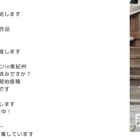
」
給します
作品
催します
ンin東紀州
済みですか？
開始接種
です
します
中！
～
集しています