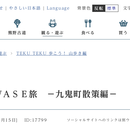
せ
やさしい日本語
Language
背景色
文
反転
標準
熊野古道
観る・遊ぶ
食べる
買う
遊ぶ
TEKU TEKU 歩こう！ 山歩き編
ＷＡＳＥ旅 －九鬼町散策編－
0月15日
]
ID:17799
ソーシャルサイトへのリンクは別ウ