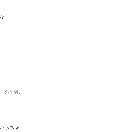
な！」
までの間、
からちょ