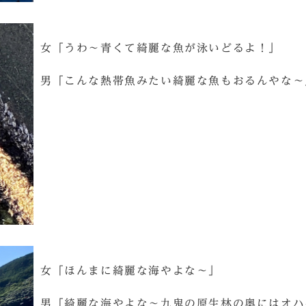
女「うわ～青くて綺麗な魚が泳いどるよ！」
男「こんな熱帯魚みたい綺麗な魚もおるんやな～
女「ほんまに綺麗な海やよな～」
男「綺麗な海やよな～九鬼の原生林の奥にはオハ