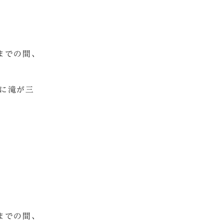
までの間、
に滝が三
までの間、