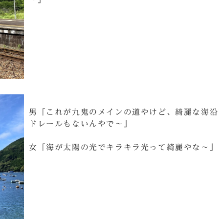
男「これが九鬼のメインの道やけど、綺麗な海沿
ドレールもないんやで～」
女「海が太陽の光でキラキラ光って綺麗やな～」