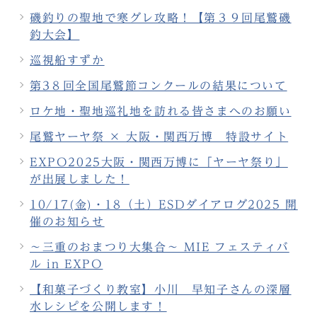
磯釣りの聖地で寒グレ攻略！【第３９回尾鷲磯
釣大会】
巡視船すずか
第3８回全国尾鷲節コンクールの結果について
ロケ地・聖地巡礼地を訪れる皆さまへのお願い
尾鷲ヤーヤ祭 × 大阪・関西万博 特設サイト
EXPO2025大阪・関西万博に「ヤーヤ祭り」
が出展しました！
10/17(金)・18（土）ESDダイアログ2025 開
催のお知らせ
～三重のおまつり大集合～ MIE フェスティバ
ル in EXPO
【和菓子づくり教室】小川 早知子さんの深層
水レシピを公開します！