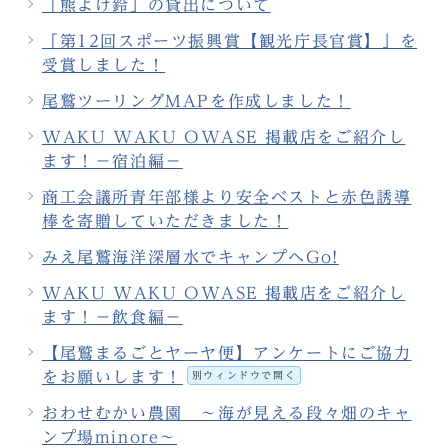
「熊よけ鈴」の貸出について
「第12回スポーツ振興賞【観光庁長官賞】」を
受賞しました！
尾鷲ツーリングMAPを作成しました！
WAKU WAKU OWASE 掲載店をご紹介し
ます！－宿泊編－
商工会議所青年部様より安全ベストと赤色誘導
棒を寄贈していただきました！
みえ尾鷲海洋深層水でキャンプへGo!
WAKU WAKU OWASE 掲載店をご紹介し
ます！－飲食編－
【尾鷲まるごとヤーヤ便】アンケートにご協力
をお願いします！
別ウィンドウで開く
おわせむかい農園 ～海が見える段々畑のキャ
ンプ場minore～