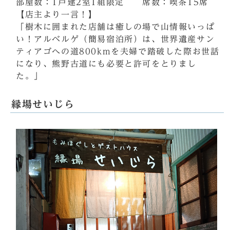
部屋数：1戸建2室1組限定 席数：喫茶15席
【店主より一言！】
「樹木に囲まれた店舗は癒しの場で山情報いっぱ
い！アルベルゲ（簡易宿泊所）は、世界遺産サン
ティアゴへの道800kmを夫婦で踏破した際お世話
になり、熊野古道にも必要と許可をとりまし
た。」
縁場せいじら