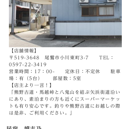
【店舗情報】
〒519-3648 尾鷲市小川東町3-7 TEL：
0597-22-3419
営業時間：17：00- 定休日：不定休 駐車
場：有（5台） 部屋数：5室
【店主より一言！】
「熊野古道・馬越峠と八鬼山を結ぶ矢浜街道沿い
にあり、素泊まりの方も近くにスーパーマーケッ
トも有り安心です。釣りや熊野古道にお越しの際
は是非、ご利用ください。」
民宿 嬉志乃