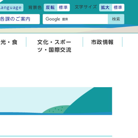
文字サイズ
Language
背景色
反転
標準
拡大
標準
検索
各課のご案内
観光・食
文化・スポー
市政情報
ツ・国際交流