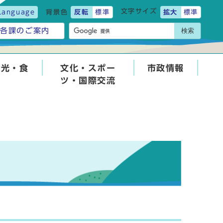
文字サイズ
Language
背景色
反転
標準
拡大
標準
検索
各課のご案内
観光・食
文化・スポー
市政情報
ツ・国際交流