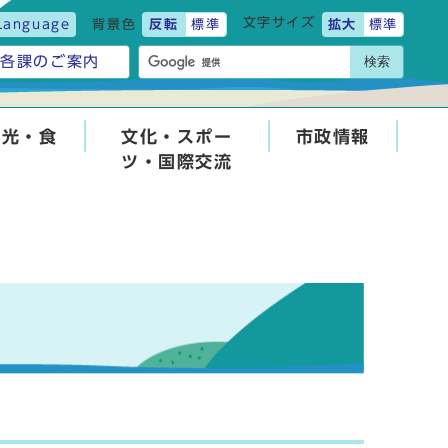
文字サイズ
Language
背景色
反転
標準
拡大
標準
検索
各課のご案内
観光・食
文化・スポー
市政情報
ツ・国際交流