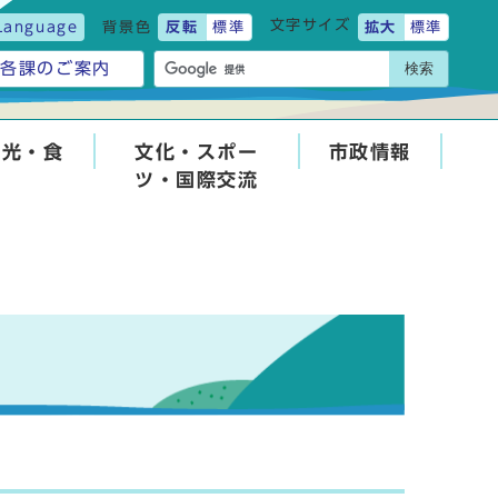
文字サイズ
Language
背景色
反転
標準
拡大
標準
検索
各課のご案内
観光・食
文化・スポー
市政情報
ツ・国際交流