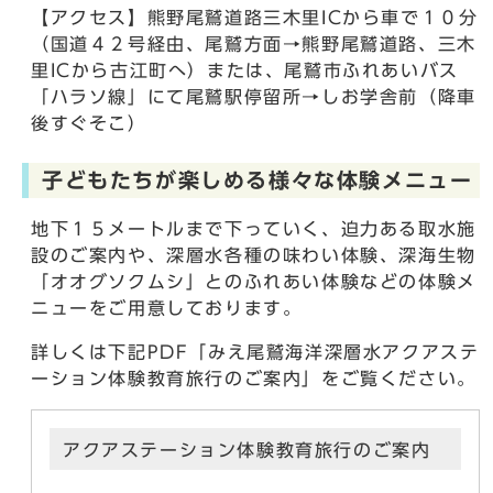
【アクセス】熊野尾鷲道路三木里ICから車で１０分
（国道４２号経由、尾鷲方面→熊野尾鷲道路、三木
里ICから古江町へ）または、尾鷲市ふれあいバス
「ハラソ線」にて尾鷲駅停留所→しお学舎前（降車
後すぐそこ）
子どもたちが楽しめる様々な体験メニュー
地下１５メートルまで下っていく、迫力ある取水施
設のご案内や、深層水各種の味わい体験、深海生物
「オオグソクムシ」とのふれあい体験などの体験メ
ニューをご用意しております。
詳しくは下記PDF「みえ尾鷲海洋深層水アクアステ
ーション体験教育旅行のご案内」をご覧ください。
アクアステーション体験教育旅行のご案内