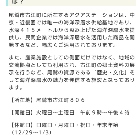
は？
尾鷲市古江町に所在するアクアステーションは、中
京・近畿圏では唯一の海洋深層水供給基地であり、
水深４１５メートルから汲み上げた海洋深層水を提
供し、民間企業では海洋深層水を活用した商品を開
発するなど、幅広くご活用されております。
また、産業施設としての側面だけではなく、地域の
交流拠点としても利用され、古江町の郷土資料の展
示を行うなど、尾鷲の資源である「歴史・文化」そ
して海洋深層水の魅力を発信する施設となっており
ます。
【所在地】尾鷲市古江町８０６
【開館日】火曜日～土曜日 午前９時～午後４時
【休館日】日曜日・月曜日・祝日・年末年始
（12/29～1/3）