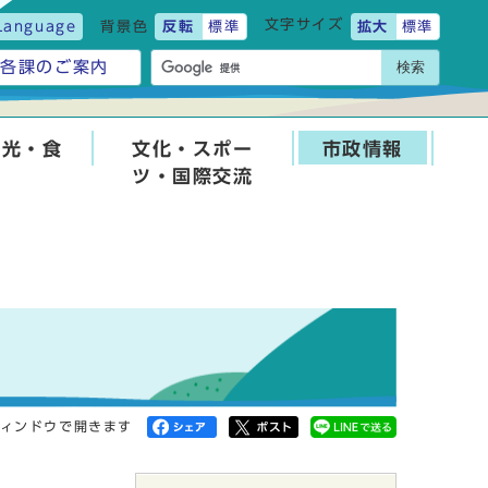
文字サイズ
Language
背景色
反転
標準
拡大
標準
検索
各課のご案内
観光・食
文化・スポー
市政情報
ツ・国際交流
ィンドウで開きます