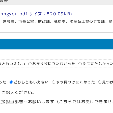
員会
ngyou.pdf サイズ：820.09KB)
、建設課、市長公室、財政課、税務課、水産商工食のまち課、請
らともいえない
あまり役に立たなかった
役に立たなかっ
った
どちらともいえない
やや見つけにくかった
見つ
らご記入ください。
直接担当部署へお願いします（こちらではお受けできませ