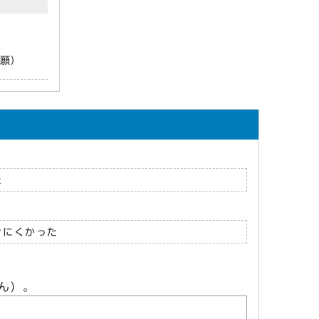
願）
た
けにくかった
ん）。