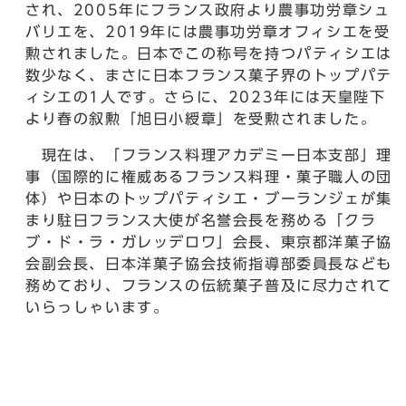
され、2005年にフランス政府より農事功労章シュ
バリエを、2019年には農事功労章オフィシエを受
勲されました。日本でこの称号を持つパティシエは
数少なく、まさに日本フランス菓子界のトップパテ
ィシエの1人です。さらに、2023年には天皇陛下
より春の叙勲「旭日小綬章」を受勲されました。
現在は、「フランス料理アカデミー日本支部」理
事（国際的に権威あるフランス料理・菓子職人の団
体）や日本のトップパティシエ・ブーランジェが集
まり駐日フランス大使が名誉会長を務める「クラ
ブ・ド・ラ・ガレッデロワ」会長、東京都洋菓子協
会副会長、日本洋菓子協会技術指導部委員長なども
務めており、フランスの伝統菓子普及に尽力されて
いらっしゃいます。