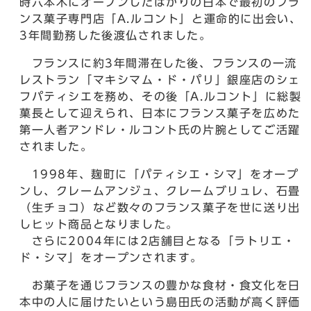
時六本木にオープンしたばかりの日本で最初のフラ
ンス菓子専門店「A.ルコント」と運命的に出会い、
3年間勤務した後渡仏されました。
フランスに約3年間滞在した後、フランスの一流
レストラン「マキシマム・ド・パリ」銀座店のシェ
フパティシエを務め、その後「A.ルコント」に総製
菓長として迎えられ、日本にフランス菓子を広めた
第一人者アンドレ・ルコント氏の片腕としてご活躍
されました。
1998年、麹町に「パティシエ・シマ」をオープ
ンし、クレームアンジュ、クレームブリュレ、石畳
（生チョコ）など数々のフランス菓子を世に送り出
しヒット商品となりました。
さらに2004年には2店舗目となる「ラトリエ・
ド・シマ」をオープンされます。
お菓子を通じフランスの豊かな食材・食文化を日
本中の人に届けたいという島田氏の活動が高く評価