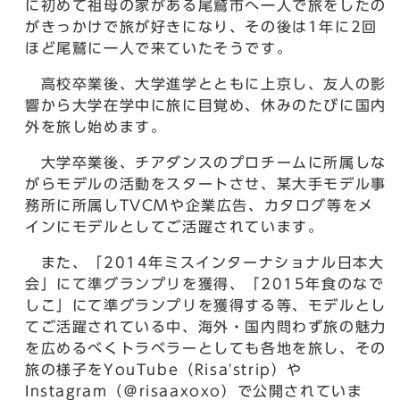
に初めて祖母の家がある尾鷲市へ一人で旅をしたの
がきっかけで旅が好きになり、その後は1年に2回
ほど尾鷲に一人で来ていたそうです。
高校卒業後、大学進学とともに上京し、友人の影
響から大学在学中に旅に目覚め、休みのたびに国内
外を旅し始めます。
大学卒業後、チアダンスのプロチームに所属しな
がらモデルの活動をスタートさせ、某大手モデル事
務所に所属しTVCMや企業広告、カタログ等をメ
インにモデルとしてご活躍されています。
また、「2014年ミスインターナショナル日本大
会」にて準グランプリを獲得、「2015年食のなで
しこ」にて準グランプリを獲得する等、モデルとし
てご活躍されている中、海外・国内問わず旅の魅力
を広めるべくトラベラーとしても各地を旅し、その
旅の様子をYouTube（Risa'strip）や
Instagram（＠risaaxoxo）で公開されていま