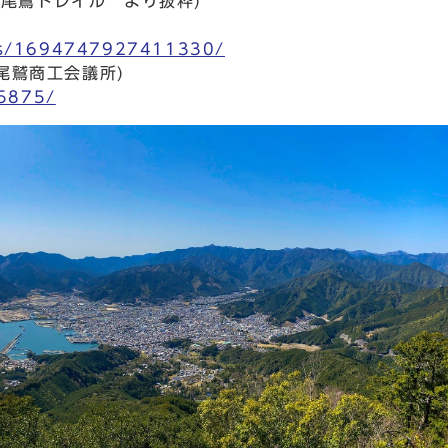
 尾鷲トレイル より抜粋)
ps/1694747927411330/
尾鷲商工会議所)
/5875/