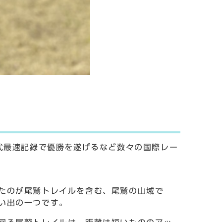
代最速記録で優勝を遂げるなど数々の国際レー
たのが尾鷲トレイルを含む、尾鷲の山域で
い出の一つです。