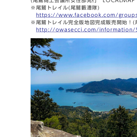
(尾鷲商工会議所女性部発行 LOCALMAP
※尾鷲トレイル(尾鷲藪漕隊)
https://www.facebook.com/grou
※尾鷲トレイル完全版地図完成販売開始！(
http://owasecci.com/information