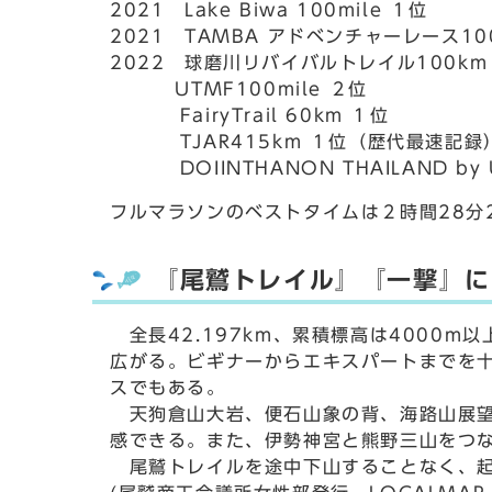
2021 Lake Biwa 100mile １位
2021 TAMBA アドベンチャーレース100
2022 球磨川リバイバルトレイル100km
UTMF100mile ２位
FairyTrail 60km １位
TJAR415km １位（歴代最速記録
DOIINTHANON THAILAND by U
フルマラソンのベストタイムは２時間28分
『尾鷲トレイル』『一撃』に
全長42.197km、累積標高は4000
広がる。ビギナーからエキスパートまでを
スでもある。
天狗倉山大岩、便石山象の背、海路山展望
感できる。また、伊勢神宮と熊野三山をつ
尾鷲トレイルを途中下山することなく、起