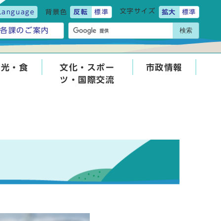
文字サイズ
Language
背景色
反転
標準
拡大
標準
検索
各課のご案内
観光・食
文化・スポー
市政情報
ツ・国際交流