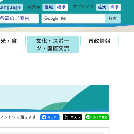
文字サイズ
Language
背景色
反転
標準
拡大
標準
検索
各課のご案内
観光・食
文化・スポー
市政情報
ツ・国際交流
ィンドウで開きます