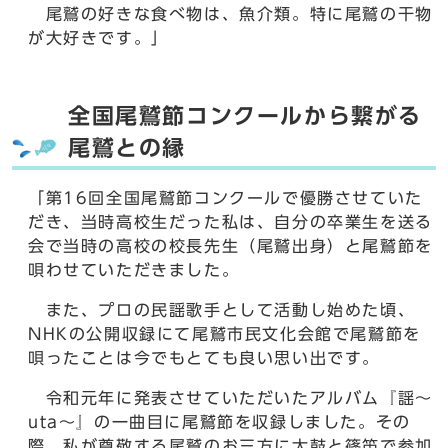
尾鷲の好きな食べ物は、魚介類。特に尾鷲の干物
が大好きです。」
全国尾鷲節コンクールから繋がる
尾鷲との縁
「第16回全国尾鷲節コンクールで優勝させていた
だき、当時高校生だった私は、自分の卒業生を送る
会で当時の高校の校長先生（尾鷲出身）と尾鷲節を
唄わせていただきました。
また、プロの民謡歌手として活動し始めた頃、
NHKの公開収録にて尾鷲市民文化会館で尾鷲節を
唄ったことは今でもとても良い思い出です。
令和元年に発表させていただいたアルバム『謡～
uta～』の一曲目に尾鷲節を収録しました。その
際、私が尊敬する尾鷲のお三方に太鼓と篠笛で参加