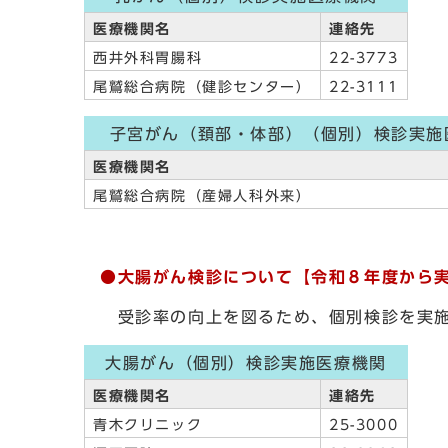
医療機関名
連絡先
西井外科胃腸科
22-3773
尾鷲総合病院（健診センター）
22-3111
子宮がん（頚部・体部）（個別）検診実施
医療機関名
尾鷲総合病院（産婦人科外来）
●大腸がん検診について【令和８年度から
受診率の向上を図るため、個別検診を
大腸がん（個別）検診実施医療機関
医療機関名
連絡先
青木クリニック
25-3000