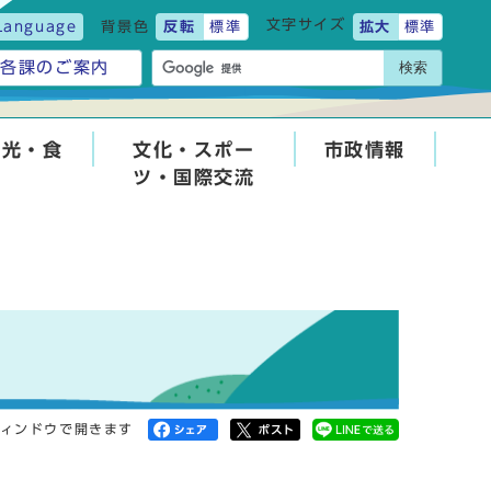
文字サイズ
Language
背景色
反転
標準
拡大
標準
検索
各課のご案内
観光・食
文化・スポー
市政情報
ツ・国際交流
ィンドウで開きます