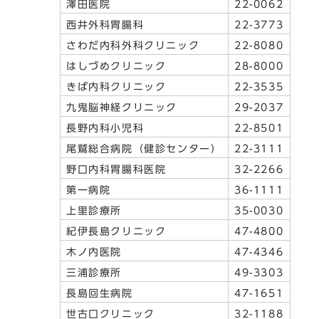
澤田医院
22-0062
西井外科胃腸科
22-3773
さわだ内科外科クリニック
22-8080
はしづめクリニック
28-8000
きば内科クリニック
22-3535
九鬼脳神経クリニック
29-2037
長野内科小児科
22-8501
尾鷲総合病院（健診センター）
22-3111
野口内科胃腸科医院
32-2266
第一病院
36-1111
上里診療所
35-0030
紀伊長島クリニック
47-4800
木ノ内医院
47-4346
三浦診療所
49-3303
長島回生病院
47-1651
世古口クリニック
32-1188