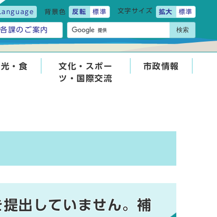
文字サイズ
Language
背景色
反転
標準
拡大
標準
検索
各課のご案内
観光・食
文化・スポー
市政情報
ツ・国際交流
を提出していません。補