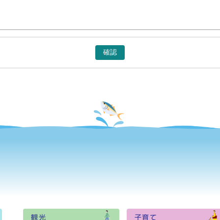
確認
観光
子育て