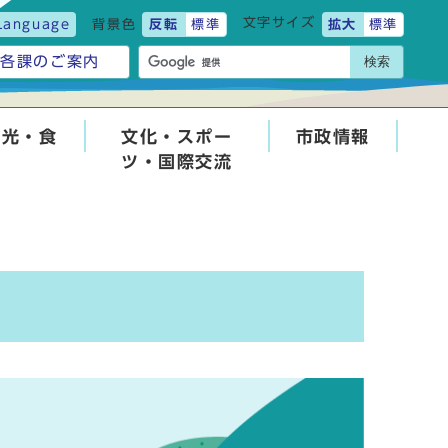
文字サイズ
Language
背景色
反転
標準
拡大
標準
検索
各課のご案内
観光・食
文化・スポー
市政情報
ツ・国際交流