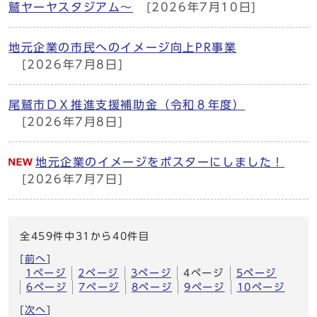
鷲ヤーヤスタジアム～
[2026年7月10日]
地元企業の市民へのイメージ向上PR事業
[2026年7月8日]
尾鷲市ＤＸ推進支援補助金（令和８年度）
[2026年7月8日]
地元企業のイメージをポスターにしました！
[2026年7月7日]
全459件中31から40件目
[
前へ
]
1ページ
2ページ
3ページ
4ページ
5ページ
6ページ
7ページ
8ページ
9ページ
10ページ
[
次へ
]