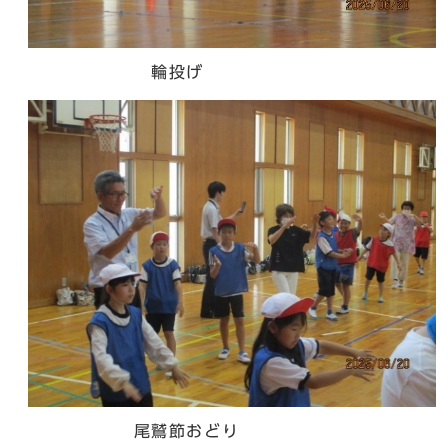
輪投げ
尾鷲節おどり