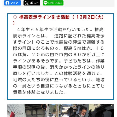
◇ 標高表示ライン引き活動〔 12月2日(火)
〕
４年生と５年生で活動を行いました。標高
表示ラインとは、「道路に記された標高を示
すライン」のことで地震後の津波で避難する
際の目印になるもので、標高５mは赤、１０
ｍは黄、２０ｍは白で市内の８０か所以上に
ラインがあるそうです。子どもたちは、作業
手順の説明の後、消えかかったラインの塗り
直しを行いました。この体験活動を通じて、
地域の人たちの役に立っているという、地域
の一員という自覚につながるとともにとても
貴重な体験となりました。