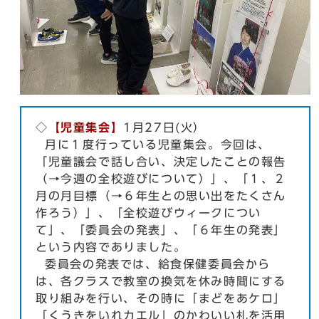
◇
【児童集会】
1月27日(火）
月に１度行っている児童集会。今回は、
「児童議会で話し合い、決定したことの報告
（→今週の全校遊びについて）」、「１、２
月の月目標（→６年生との思い出をたくさん
作ろう）」、「全校遊びウィークについ
て」、「委員会の発表」、「６年生の発表」
という内容でありました。
委員会の発表では、給食保健委員会から
は、各クラスで教室の換気を休み時間にする
取り組みを行い、その時に「まどをあケロ」
「くうきをいれカエル」のかわいい札を活用