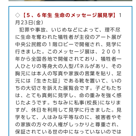
◇
【５、６年生 生命のメッセージ展見学】
1
月23日(金）
犯罪や事故、いじめなどによって、理不尽
に生命を奪われた犠牲者が主役のアート展が
中央公民館の１階ロビーで開催され、見学に
行きました。このメッセージ展は、２００１
年から全国各地で開催されており、犠牲者一
人ひとりの等身大の人型パネルがあり、その
胸元には本人の写真や家族の言葉を貼り、足
元には「生きた証」である靴を置いて、いの
ちの大切さを訴えた展覧会です。子どもたち
は、とても真剣に見学し、命の重みを強く感
じたようです。ちなみに私事(校長)になりま
すが、休日を利用して見学に行きました。見
学をして、人はみな平等なのに、被害者やそ
の家族の方々の人権がしっかりと尊重され、
保証されている世の中になっていないのでは