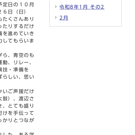
予定日の１０月
令和8年1月 その2
２６日（日）
2月
もたくさんあり
ったりするだけ
備を進めていき
力してもらいま
がら、青空のも
運動、リレー、
演技・準備を
ばらしい、思い
かいご声援だけ
太鼓）、渡辺さ
き、とても盛り
付けを手伝って
っかりとつなが
ました。ある学