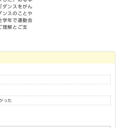
「ダンスをがん
ダンスのことや
全学年で運動会
ご理解とご支
かった
。