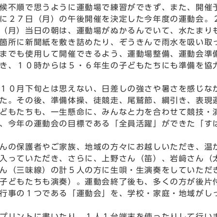
候不順で思うように運動場で練習ができず、また、開催
に２７日（月）の午後開催を決定した今年度の運動会。
（月）当日の朝は、運動場がぬかるんでいて、水たまり
箇所に新聞紙を敷き詰めたり、ぞうきんで雨水を吸い取
までも使用して開催できるよう、運動場整備、運動会準
き、１０時からは５・６年生の子どもたちにも準備を協
１０月下旬とは思えない、日差しの強さや暑さを感じな
た。その後、準備体操、徒競走、尾鷲節、綱引き、表現
どもたちも、一生懸命に、みんなと力を合わせて競技・
、今年の運動会の目標である「全員活躍」ができた「す
んの保護者やご家族、地域の方々にお越しいただき、温
入っていただき、さらに、上野さん（笛）、岩﨑さん（
ん（三味線）の計５人の方に生唄・生演奏をしていただ
子どもたちも演奏）。運動会終了後も、多くの方が後片
行事の１つである「運動会」を、学校・家庭・地域がし
プリントに書いたり、１人１台端末を使ったりして行い