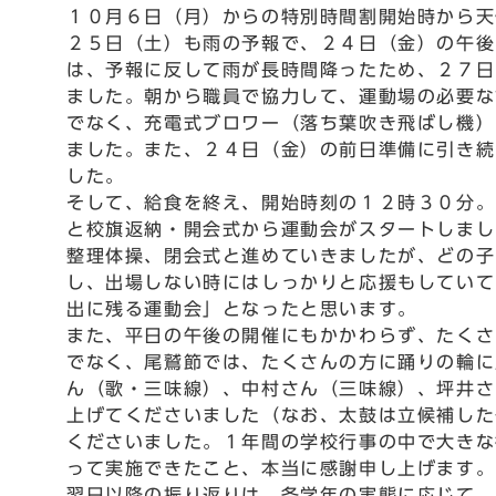
１０月６日（月）からの特別時間割開始時から天
２５日（土）も雨の予報で、２４日（金）の午後
は、予報に反して雨が長時間降ったため、２７日
ました。朝から職員で協力して、運動場の必要な
でなく、充電式ブロワー（落ち葉吹き飛ばし機）
ました。また、２４日（金）の前日準備に引き続
した。
そして、給食を終え、開始時刻の１２時３０分。
と校旗返納・開会式から運動会がスタートしまし
整理体操、閉会式と進めていきましたが、どの子
し、出場しない時にはしっかりと応援もしていて
出に残る運動会」となったと思います。
また、平日の午後の開催にもかかわらず、たくさ
でなく、尾鷲節では、たくさんの方に踊りの輪に
ん（歌・三味線）、中村さん（三味線）、坪井さ
上げてくださいました（なお、太鼓は立候補した
くださいました。１年間の学校行事の中で大きな
って実施できたこと、本当に感謝申し上げます。
翌日以降の振り返りは、各学年の実態に応じて、