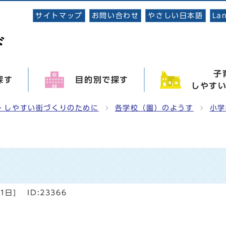
サイトマップ
お問い合わせ
やさしい日本語
La
子
探す
目的別で探す
しやす
・しやすい街づくりのために
各学校（園）のようす
小学
31日
]
ID:23366