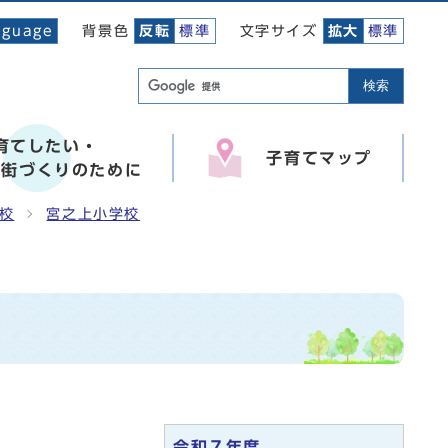
背景色
文字サイズ
nguage
反転
標準
拡大
標準
検索
育てしたい・
子育てマップ
い街づくりのために
校
宮之上小学校
令和７年度