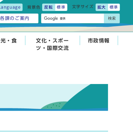
文字サイズ
Language
背景色
反転
標準
拡大
標準
検索
各課のご案内
観光・食
文化・スポー
市政情報
ツ・国際交流