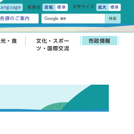
文字サイズ
Language
背景色
反転
標準
拡大
標準
検索
各課のご案内
観光・食
文化・スポー
市政情報
ツ・国際交流