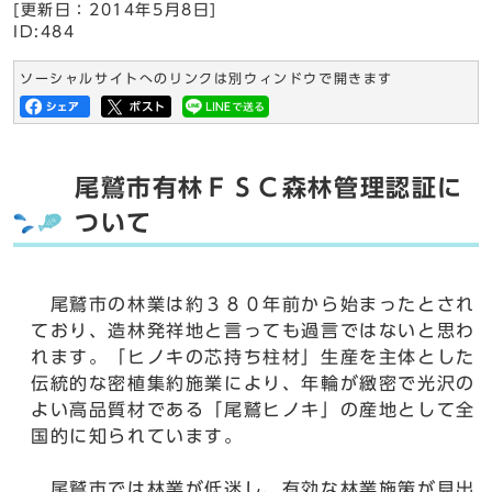
[更新日：
2014年5月8日
]
ID:484
ソーシャルサイトへのリンクは別ウィンドウで開きます
尾鷲市有林ＦＳＣ森林管理認証に
ついて
尾鷲市の林業は約３８０年前から始まったとされ
ており、造林発祥地と言っても過言ではないと思わ
れます。「ヒノキの芯持ち柱材」生産を主体とした
伝統的な密植集約施業により、年輪が緻密で光沢の
よい高品質材である「尾鷲ヒノキ」の産地として全
国的に知られています。
尾鷲市では林業が低迷し、有効な林業施策が見出