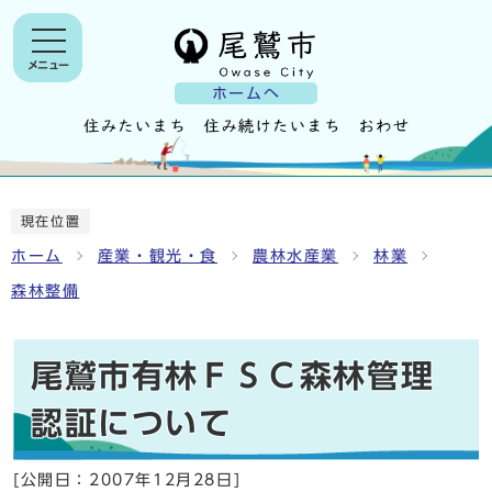
メニュー
ホームへ
現在位置
ホーム
産業・観光・食
農林水産業
林業
森林整備
尾鷲市有林ＦＳＣ森林管理
認証について
[公開日：
2007年12月28日
]