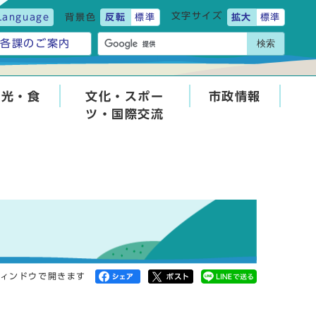
文字サイズ
Language
背景色
反転
標準
拡大
標準
検索
各課のご案内
観光・食
文化・スポー
市政情報
ツ・国際交流
ィンドウで開きます