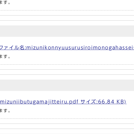
ます。
mizunikonnyuusurusiroimonogahasseisu
ます。
iibutugamajitteiru.pdf サイズ:66.84 KB)
ます。