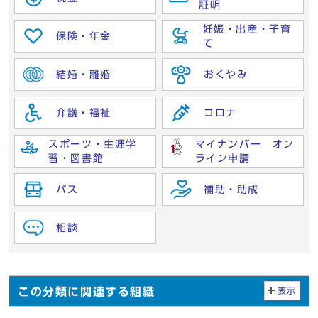
証明
妊娠・出産・子育
保険・年金
て
結婚・離婚
おくやみ
介護・福祉
コロナ
スポーツ・生涯学
マイナンバー オン
習・図書館
ライン申請
バス
補助・助成
相談
この分類に関連する組織
表示