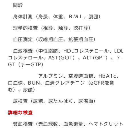
問診
身体計測（身長、体重、ＢＭＩ、腹囲）
理学的検査（視診、触診、聴打診）
血圧測定（収縮期血圧、拡張期血圧）
血液検査（中性脂肪、HDLコレステロール、LDL
コレステロール、AST(GOT）、ALT(GPT）、γ-
GT（γーGTP）
アルブミン、空腹時血糖、HbA1c、
白血球、BUN、血清クレアチニン（eGFRを含
む）、尿酸）
尿検査（尿糖、尿たんぱく、尿潜血）
詳細な検査
貧血検査（赤血球数、血色素量、ヘマトクリット