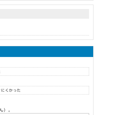
た
けにくかった
ん）。