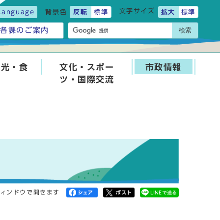
文字サイズ
Language
背景色
反転
標準
拡大
標準
検索
各課のご案内
観光・食
文化・スポー
市政情報
ツ・国際交流
ィンドウで開きます