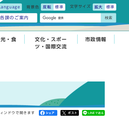
文字サイズ
Language
背景色
反転
標準
拡大
標準
検索
各課のご案内
観光・食
文化・スポー
市政情報
ツ・国際交流
ィンドウで開きます