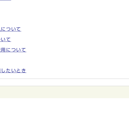
払について
ついて
使用について
開したいとき