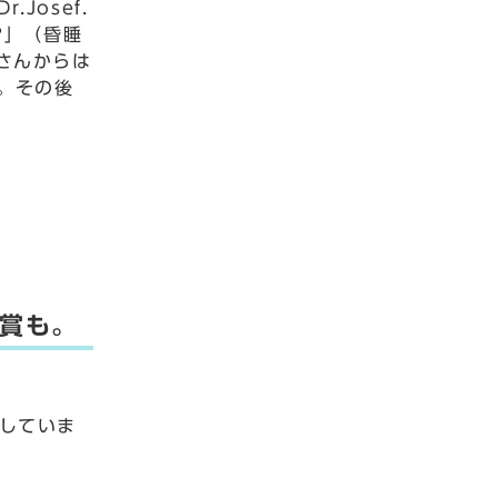
osef.
ts?」（昏睡
さんからは
。その後
賞も。
していま