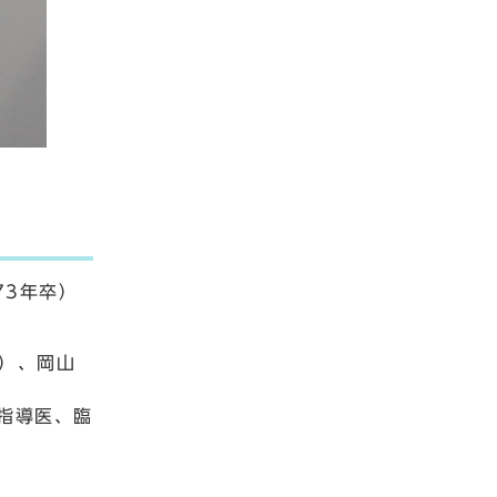
73年卒）
年間）、岡山
指導医、臨