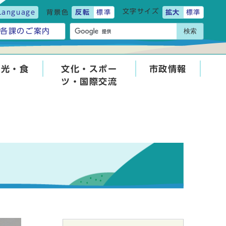
文字サイズ
Language
背景色
反転
標準
拡大
標準
検索
各課のご案内
観光・食
文化・スポー
市政情報
ツ・国際交流