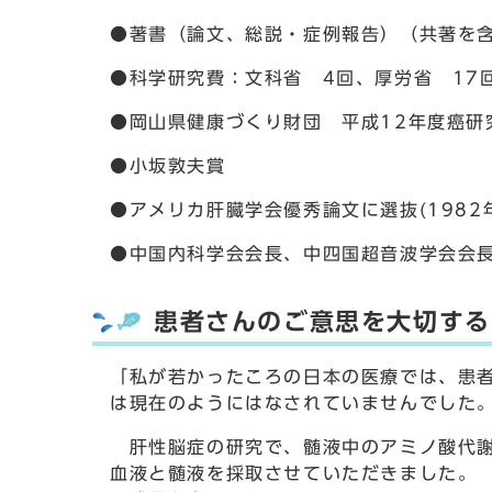
●著書（論文、総説・症例報告）（共著を含
●科学研究費：文科省 4回、厚労省 17
●岡山県健康づくり財団 平成12年度癌研
●小坂敦夫賞
●アメリカ肝臓学会優秀論文に選抜(1982
●中国内科学会会長、中四国超音波学会会
患者さんのご意思を大切する
「私が若かったころの日本の医療では、患者
は現在のようにはなされていませんでした
肝性脳症の研究で、髄液中のアミノ酸代謝
血液と髄液を採取させていただきました。