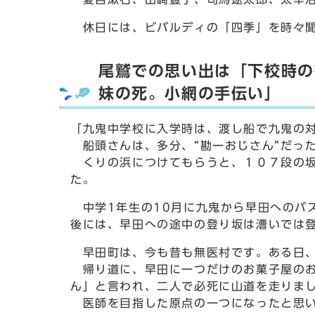
休日には、ビバルディの「四季」を時々聞
尾鷲での思い出は「下校時の
妹の死。小網の手伝い」
「九鬼中学校に入学時は、渡し船で九鬼の
船頭さんは、多分、“勘一おじさん”だっ
くりの浜につけてもらうと、１０７段の坂
た。
中学1年生の10月に九鬼から早田へのバ
後には、早田への途中の登り坂は漕いでは
早田町は、今も昔も無医村です。ある日、
帰り道に、早田に一つだけのお菓子屋のお
ん」と言われ、二人で必死に山道を走りま
医師を目指した原点の一つになったと思