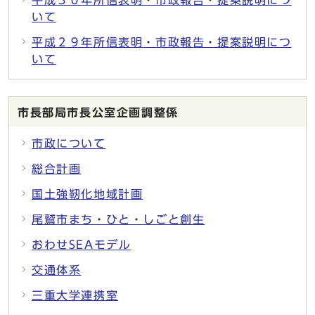
平成３０年所信表明・市政報告・提案説明につ
いて
平成２９年所信表明・市政報告・提案説明につ
いて
市長部局市長公室企画調整係
市政について
総合計画
国土強靭化地域計画
尾鷲市まち・ひと・しごと創生
おわせSEAモデル
交通体系
三重大学連携室