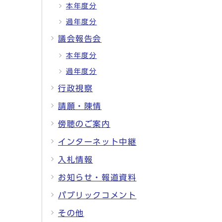
本年度分
過年度分
議会報告会
本年度分
過年度分
行政視察
請願・陳情
傍聴のご案内
インターネット中継
入札情報
お知らせ・報道資料
パブリックコメント
その他