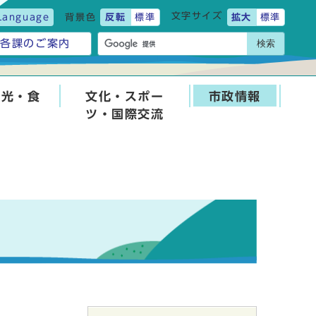
文字サイズ
Language
背景色
反転
標準
拡大
標準
検索
各課のご案内
観光・食
文化・スポー
市政情報
ツ・国際交流