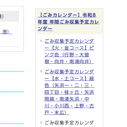
【ごみカレンダー】令和8
港）
年度 年間ごみ収集予定カレ
ンダー
・港）
ごみ収集予定カレンダ
ー【火・金コース】ピ
ンク色（行野・大曽
根・向井・南浦向井）
ごみ収集予定カレンダ
ー【水・土コース】緑
色（矢浜一・二・三・
四丁目・桂ヶ丘・矢浜
岡崎・南浦矢浜・中
川・小川西・上野・古
戸・末広）
ごみ収集予定カレンダ