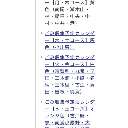
ー【月・木コース】黄
色（南陽・瀬木山・
林・朝日・中央・中
村・中井・港）
ごみ収集予定カレンダ
ー【水・土コース】灰
色（小川東）
ごみ収集予定カレンダ
ー【火・金コース】白
色（須賀利・九鬼・早
田・三木浦・小脇・名
柄・三木里・古江・賀
田・曽根・梶賀）
ごみ収集予定カレンダ
ー【水・土コース】オ
レンジ色（古戸野・
泉・南浦小原野・大