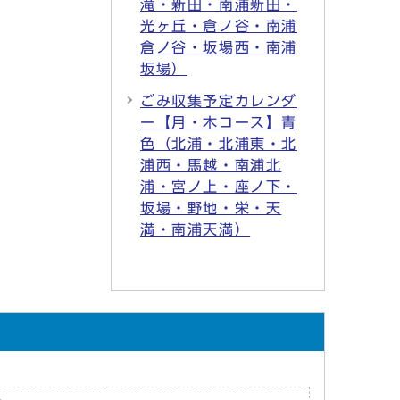
滝・新田・南浦新田・
光ヶ丘・倉ノ谷・南浦
倉ノ谷・坂場西・南浦
坂場）
ごみ収集予定カレンダ
ー【月・木コース】青
色（北浦・北浦東・北
浦西・馬越・南浦北
浦・宮ノ上・座ノ下・
坂場・野地・栄・天
満・南浦天満）