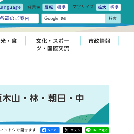
文字サイズ
Language
背景色
反転
標準
拡大
標準
検索
各課のご案内
観光・食
文化・スポー
市政情報
ツ・国際交流
瀬木山・林・朝日・中
ィンドウで開きます